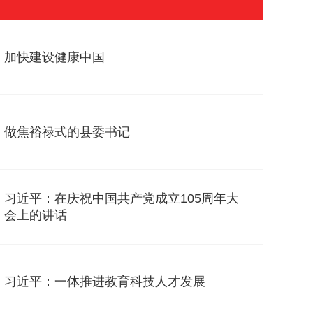
加快建设健康中国
做焦裕禄式的县委书记
习近平：在庆祝中国共产党成立105周年大
会上的讲话
习近平：一体推进教育科技人才发展
做焦裕禄式的县委