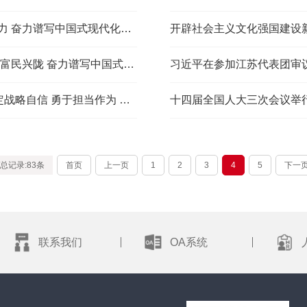
力 奋力谱写中国式现代化山
开辟社会主义文化强国建设
 富民兴陇 奋力谱写中国式现
习近平在参加江苏代表团审
定战略自信 勇于担当作为 全
十四届全国人大三次会议举
/总记录:83条
首页
上一页
1
2
3
4
5
下一
联系我们
OA系统