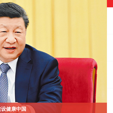
建设健康中国