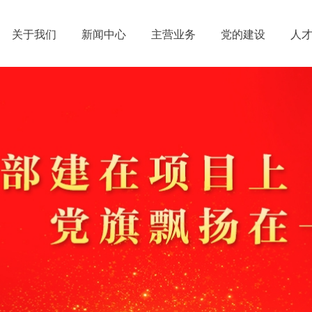
关于我们
新闻中心
主营业务
党的建设
人