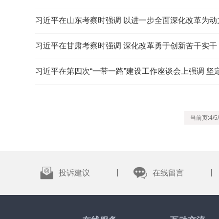
量发展新格局 奋力谱写西部大开发新篇章
习近平在山东考察时强调 以进一步全面深化改革为动
东篇章
习近平在甘肃考察时强调 深化改革勇于创新苦干实干
代化甘肃篇章
习近平在第四次“一带一路”建设工作座谈会上强调 坚
面推动共建“一带一路” 高质量发展
当前页:4/5
投诉建议
在线留言