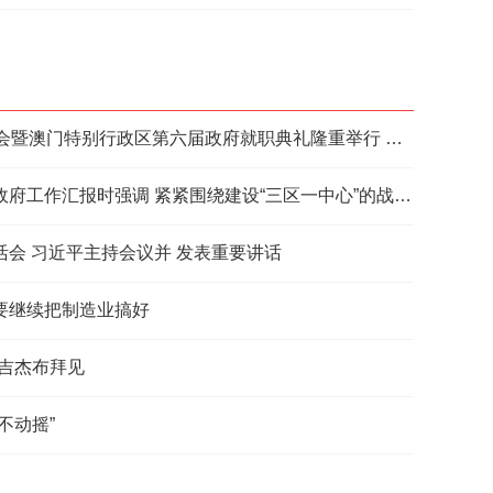
会暨澳门特别行政区第六届政府就职典礼隆重举行 习
府工作汇报时强调 紧紧围绕建设“三区一中心”的战略
海南篇章
会 习近平主持会议并 发表重要讲话
要继续把制造业搞好
确吉杰布拜见
不动摇”