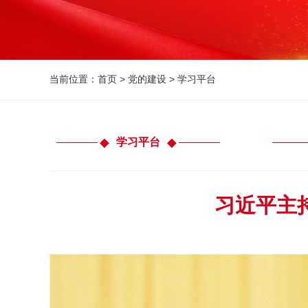
当前位置：
首页
>
党的建设
>
学习平台
学习平台
习近平主